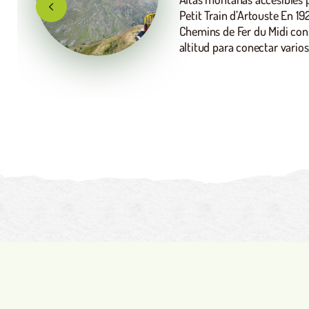
venga a probar suerte con la
camping se encuentra a 1 k