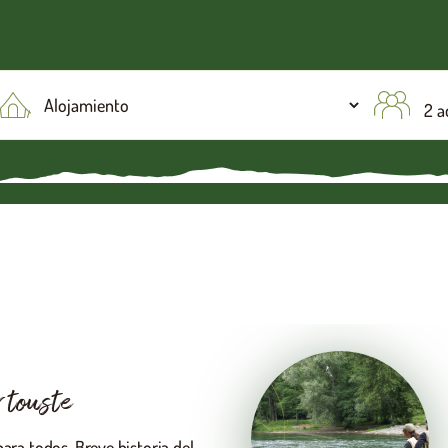
OK
2 a
e de Ossau
 abierta. Saque su equipo y