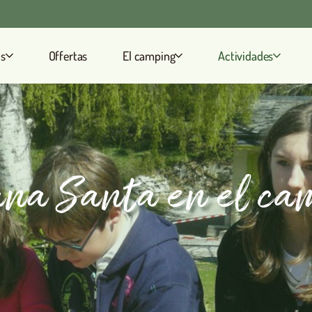
os
Offertas
El camping
Actividades
na Santa en el ca