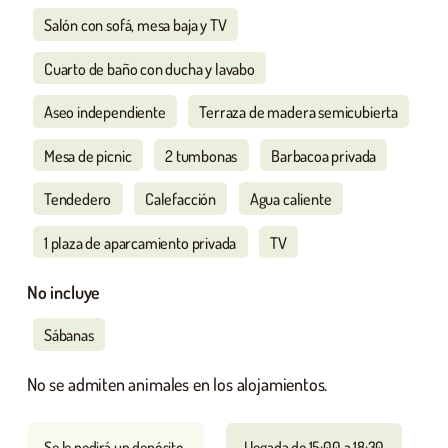
Salón con sofá, mesa baja y TV
Cuarto de baño con ducha y lavabo
Aseo independiente
Terraza de madera semicubierta
Mesa de picnic
2 tumbonas
Barbacoa privada
Tendedero
Calefacción
Agua caliente
1 plaza de aparcamiento privada
TV
No incluye
Sábanas
No se admiten animales en los alojamientos.
Se le pedirá un depósito.
Llegada de 15:00 a 18:30