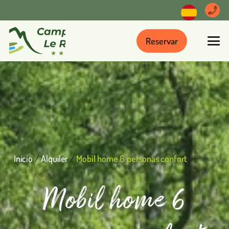
Reservar
Inicio
/
Alquiler
/
Mobil home 6 personas confort
Mobil home 6