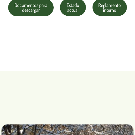
Documentos para
Estado
Reglamento
descargar
actual
interno