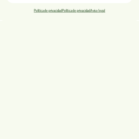
Política de privacidad
Política de privacidad
Aviso legal
Reserve su estancia
Reserva y presupuesto