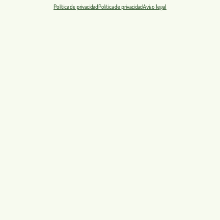
Política de privacidad
Política de privacidad
Aviso legal
Reserve su estancia
Reserva y presupuesto