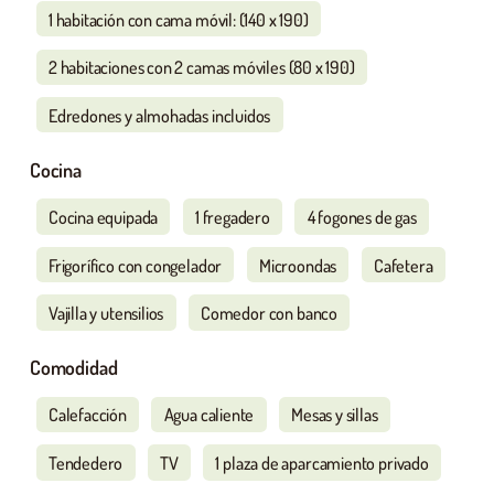
1 habitación con cama móvil: (140 x 190)
2 habitaciones con 2 camas móviles (80 x 190)
Edredones y almohadas incluidos
Cocina
Cocina equipada
1 fregadero
4 fogones de gas
Frigorífico con congelador
Microondas
Cafetera
Vajilla y utensilios
Comedor con banco
Comodidad
Calefacción
Agua caliente
Mesas y sillas
Tendedero
TV
1 plaza de aparcamiento privado